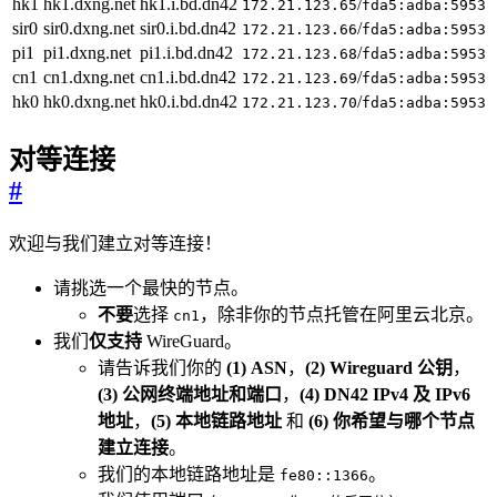
hk1
hk1.dxng.net
hk1.i.bd.dn42
/
172.21.123.65
fda5:adba:5953:
sir0
sir0.dxng.net
sir0.i.bd.dn42
/
172.21.123.66
fda5:adba:5953:
pi1
pi1.dxng.net
pi1.i.bd.dn42
/
172.21.123.68
fda5:adba:5953:
cn1
cn1.dxng.net
cn1.i.bd.dn42
/
172.21.123.69
fda5:adba:5953:
hk0
hk0.dxng.net
hk0.i.bd.dn42
/
172.21.123.70
fda5:adba:5953:
对等连接
#
欢迎与我们建立对等连接！
请挑选一个最快的节点。
不要
选择
，除非你的节点托管在阿里云北京。
cn1
我们
仅支持
WireGuard。
请告诉我们你的
(1) ASN
，
(2) Wireguard 公钥
，
(3) 公网终端地址和端口
，
(4) DN42 IPv4 及 IPv6
地址
，
(5) 本地链路地址
和
(6) 你希望与哪个节点
建立连接
。
我们的本地链路地址是
。
fe80::1366