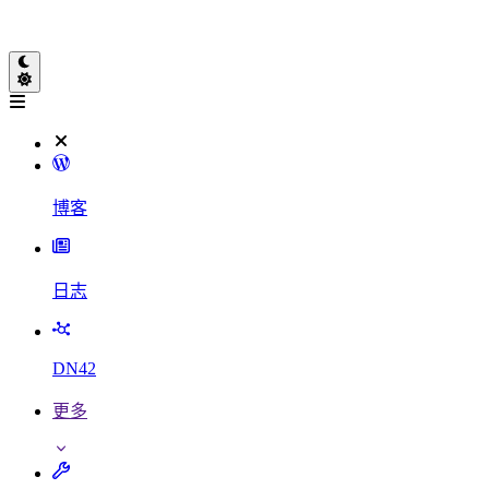
博客
日志
DN42
更多