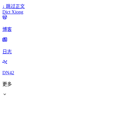
↓
跳过正文
Dict Xiong
博客
日志
DN42
更多